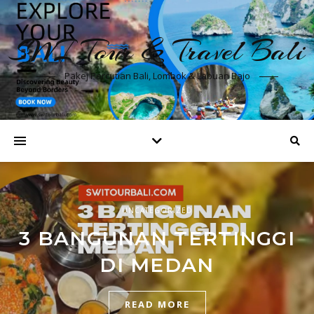
SWI Tour & Travel Bali
Pakej Percutian Bali, Lombok & Labuan Bajo
UNCATEGORIZED
3 BANGUNAN TERTINGGI
DI MEDAN
READ MORE